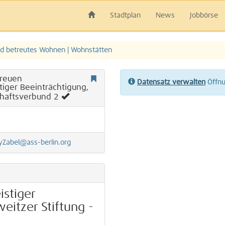
Stadtplan
News
Jobbörse
d betreutes Wohnen | Wohnstätten
treuen
Datensatz verwalten
Öffnun
iger Beeinträchtigung,
haftsverbund 2
Zabel@ass-berlin.org
stiger
eitzer Stiftung -