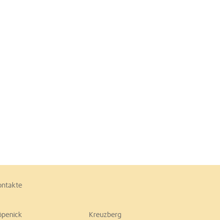
ontakte
öpenick
Kreuzberg