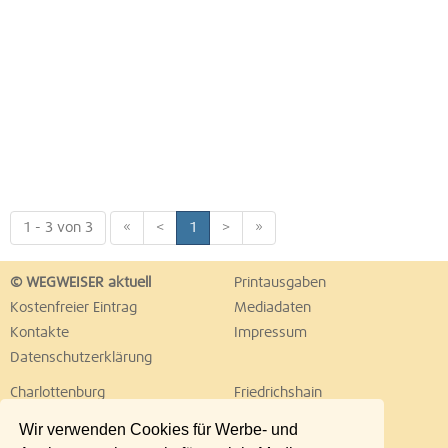
1 - 3 von 3
«
<
1
>
»
© WEGWEISER aktuell
Printausgaben
Kostenfreier Eintrag
Mediadaten
Kontakte
Impressum
Datenschutzerklärung
Charlottenburg
Friedrichshain
Hellersdorf
Hohenschönhausen
Wir verwenden Cookies für Werbe- und
Köpenick
Kreuzberg