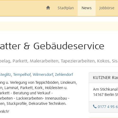
Stadtplan
News
Jobbörse
tter & Gebäudeservice
lag, Parkett, Malerarbeiten, Tapezierarbeiten, Kokos, Sis
Steglitz
,
Tempelhof
,
Wilmersdorf
,
Zehlendorf
KUTZNER Rau
ung u. Verlegung von Teppichböden, Linoleum,
, Laminat, Parkett, Kork, Holzleisten u.
Am Stichkanal 
Parkett - Beratung und Verkauf -
14167
Berlin
S
arbeiten - Lackierarbeiten- Innenausbau -
en, Stuckprofile, Dekorative Techniken.
0177 4 95 6
nlich!