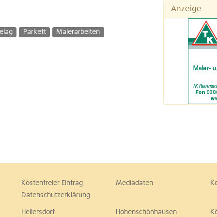
Anzeige
elag
Parkett
Malerarbeiten
Kostenfreier Eintrag
Mediadaten
K
Datenschutzerklärung
Hellersdorf
Hohenschönhausen
K