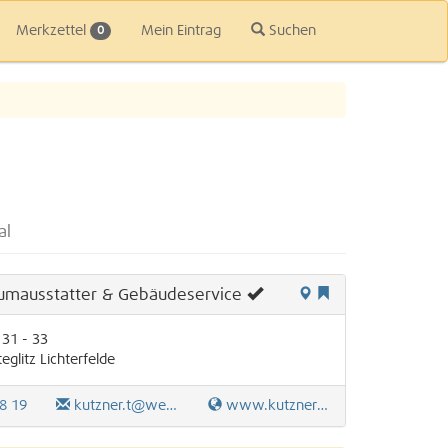
Merkzettel
Mein Eintrag
Suchen
0
al
mausstatter & Gebäudeservice
31 - 33
teglitz
Lichterfelde
8 19
kutzner.t@web.de
www.kutzner-raumausstatter.de