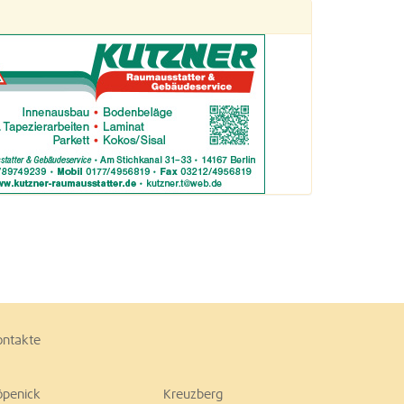
ontakte
öpenick
Kreuzberg