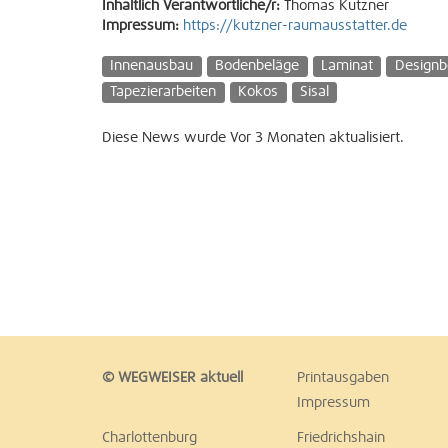
Inhaltlich Verantwortliche/r:
Thomas Kutzner
Impressum:
https://kutzner-raumausstatter.de
Innenausbau
Bodenbeläge
Laminat
Designb
Tapezierarbeiten
Kokos
Sisal
Diese News wurde Vor 3 Monaten aktualisiert.
© WEGWEISER aktuell
Printausgaben
Impressum
Charlottenburg
Friedrichshain