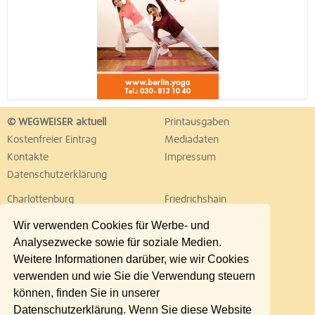
© WEGWEISER aktuell
Printausgaben
Kostenfreier Eintrag
Mediadaten
Kontakte
Impressum
Datenschutzerklärung
Charlottenburg
Friedrichshain
Hellersdorf
Hohenschönhausen
Wir verwenden Cookies für Werbe- und
Köpenick
Kreuzberg
Analysezwecke sowie für soziale Medien.
Lichtenberg
Marzahn
Weitere Informationen darüber, wie wir Cookies
Mitte
Neukölln
verwenden und wie Sie die Verwendung steuern
Pankow
Prenzlauer Berg
können, finden Sie in unserer
Reinickendorf
Schöneberg
Datenschutzerklärung. Wenn Sie diese Website