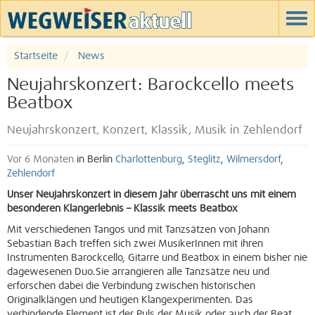
Startseite
News
Neujahrskonzert: Barockcello meets
Beatbox
Neujahrskonzert, Konzert, Klassik, Musik in Zehlendorf
Vor 6 Monaten
in Berlin
Charlottenburg
,
Steglitz
,
Wilmersdorf
,
Zehlendorf
Unser Neujahrskonzert in diesem Jahr überrascht uns mit einem
besonderen Klangerlebnis – Klassik meets Beatbox
Mit verschiedenen Tangos und mit Tanzsätzen von Johann
Sebastian Bach treffen sich zwei MusikerInnen mit ihren
Instrumenten Barockcello, Gitarre und Beatbox in einem bisher nie
dagewesenen Duo.Sie arrangieren alle Tanzsätze neu und
erforschen dabei die Verbindung zwischen historischen
Originalklängen und heutigen Klangexperimenten. Das
verbindende Element ist der Puls der Musik oder auch der Beat,