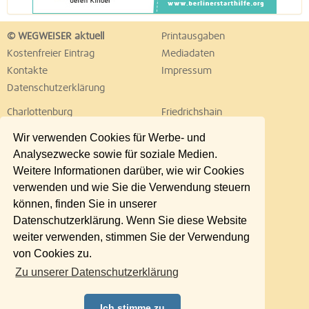
© WEGWEISER aktuell
Printausgaben
Kostenfreier Eintrag
Mediadaten
Kontakte
Impressum
Datenschutzerklärung
Charlottenburg
Friedrichshain
Hellersdorf
Hohenschönhausen
Wir verwenden Cookies für Werbe- und
Köpenick
Kreuzberg
Analysezwecke sowie für soziale Medien.
Lichtenberg
Marzahn
Weitere Informationen darüber, wie wir Cookies
Mitte
Neukölln
verwenden und wie Sie die Verwendung steuern
Pankow
Prenzlauer Berg
können, finden Sie in unserer
Reinickendorf
Schöneberg
Datenschutzerklärung. Wenn Sie diese Website
Spandau
Steglitz
weiter verwenden, stimmen Sie der Verwendung
Tempelhof
Tiergarten
von Cookies zu.
Treptow
Umland Ost
Zu unserer Datenschutzerklärung
Wedding
Weißensee
Wilmersdorf
Zehlendorf
Ich stimme zu