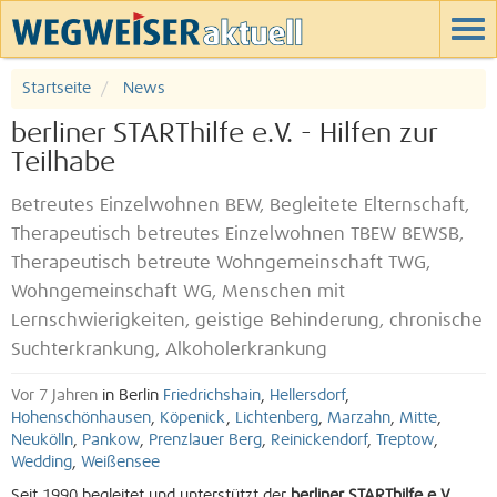
Startseite
News
berliner STARThilfe e.V. - Hilfen zur
Teilhabe
Betreutes Einzelwohnen BEW, Begleitete Elternschaft,
Therapeutisch betreutes Einzelwohnen TBEW BEWSB,
Therapeutisch betreute Wohngemeinschaft TWG,
Wohngemeinschaft WG, Menschen mit
Lernschwierigkeiten, geistige Behinderung, chronische
Suchterkrankung, Alkoholerkrankung
Vor 7 Jahren
in Berlin
Friedrichshain
,
Hellersdorf
,
Hohenschönhausen
,
Köpenick
,
Lichtenberg
,
Marzahn
,
Mitte
,
Neukölln
,
Pankow
,
Prenzlauer Berg
,
Reinickendorf
,
Treptow
,
Wedding
,
Weißensee
Seit 1990 begleitet und unterstützt der
berliner STARThilfe e.V.