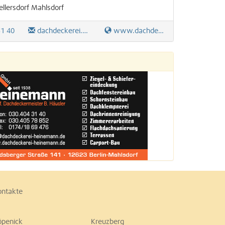
ellersdorf
Mahlsdorf
31 40
dachdeckerei.heinemann@web.de
www.dachdeckerei-heinemann.de
ontakte
öpenick
Kreuzberg