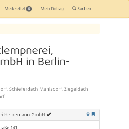
Merkzettel
Mein Eintrag
Suchen
0
klempnerei,
mbH in Berlin-
rf, Schieferdach Mahlsdorf, Ziegeldach
rf
ei Heinemann GmbH
traße 141