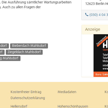
 Die Ausführung sämtlicher Wartungsarbeiten
12623
Berlin
H
. Auch zu allen Fragen der
(030) 4 04 
Anzeige
sdorf
Bieberdach Mahlsdorf
rf
Ziegeldach Mahlsdorf
g Mahlsdorf
Kostenfreier Eintrag
Mediadaten
K
Datenschutzerklärung
Hellersdorf
Hohenschönhausen
K