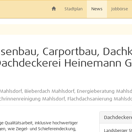
Stadtplan
News
Jobbörse
ssenbau, Carportbau, Dach
Dachdeckerei Heinemann G
ahlsdorf, Bieberdach Mahlsdorf, Energieberatung Mahlsdo
chrinnenreinigung Mahlsdorf, Flachdachsanierung Mahlsdo
Dachdecker
e Qualitätsarbeit, inklusive hochwertiger
gen, wie Ziegel- und Schiefereindeckung,
Landsberger S