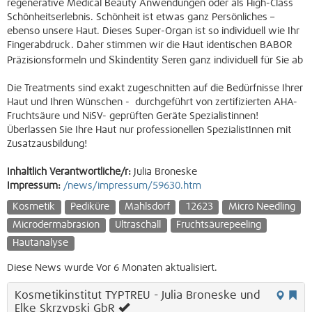
regenerative Medical Beauty Anwendungen oder als High-Class
Schönheitserlebnis. Schönheit ist etwas ganz Persönliches –
ebenso unsere Haut. Dieses Super-Organ ist so individuell wie Ihr
Fingerabdruck. Daher stimmen wir die Haut identischen BABOR
Skindentity Seren
Präzisionsformeln und
ganz individuell für Sie ab
Die Treatments sind exakt zugeschnitten auf die Bedürfnisse Ihrer
Haut und Ihren Wünschen - durchgeführt von zertifizierten AHA-
Fruchtsäure und NiSV- geprüften Geräte Spezialistinnen!
Überlassen Sie Ihre Haut nur professionellen SpezialistInnen mit
Zusatzausbildung!
Inhaltlich Verantwortliche/r:
Julia Broneske
Impressum:
/news/impressum/59630.htm
Kosmetik
Pediküre
Mahlsdorf
12623
Micro Needling
Microdermabrasion
Ultraschall
Fruchtsäurepeeling
Hautanalyse
Diese News wurde Vor 6 Monaten aktualisiert.
Kosmetikinstitut TYPTREU - Julia Broneske und
Elke Skrzypski GbR