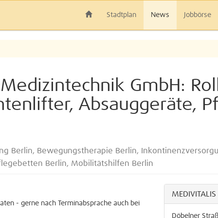
Stadtplan
News
Jobbörse
Medizintechnik GmbH: Rolls
ntenlifter, Absauggeräte, P
g Berlin, Bewegungstherapie Berlin, Inkontinenzversorgun
flegebetten Berlin, Mobilitätshilfen Berlin
MEDIVITALIS
raten - gerne nach Terminabsprache auch bei
Döbelner Stra