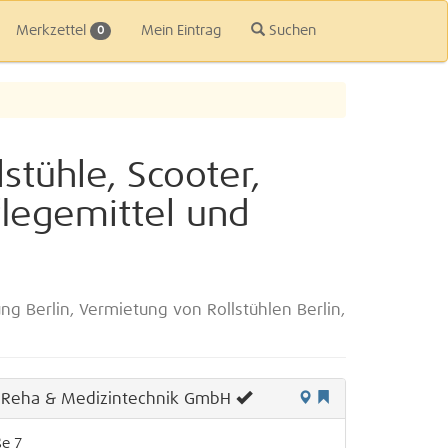
Merkzettel
Mein Eintrag
Suchen
0
tühle, Scooter,
flegemittel und
g Berlin, Vermietung von Rollstühlen Berlin,
 Reha & Medizintechnik GmbH
ße 7