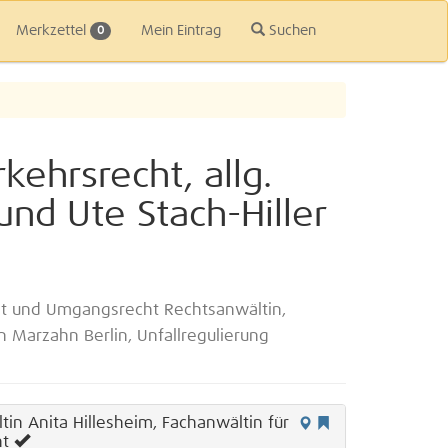
Merkzettel
Mein Eintrag
Suchen
0
ehrsrecht, allg.
und Ute Stach-Hiller
cht und Umgangsrecht Rechtsanwältin,
 Marzahn Berlin, Unfallregulierung
in Anita Hillesheim, Fachanwältin für
ht