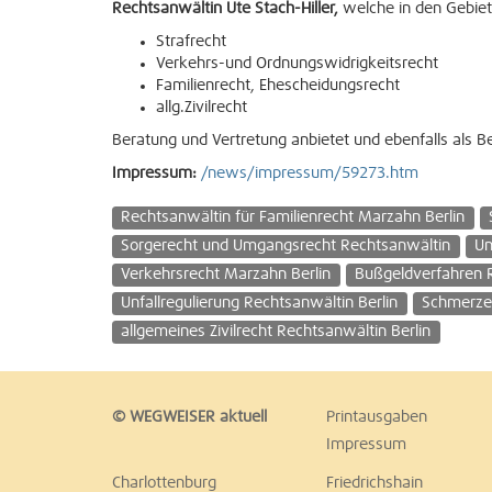
Rechtsanwältin Ute Stach-Hiller,
welche in den Gebie
Strafrecht
Verkehrs-und Ordnungswidrigkeitsrecht
Familienrecht, Ehescheidungsrecht
allg.Zivilrecht
Beratung und Vertretung anbietet und ebenfalls als Ber
Impressum:
/news/impressum/59273.htm
Rechtsanwältin für Familienrecht Marzahn Berlin
Sorgerecht und Umgangsrecht Rechtsanwältin
Un
Verkehrsrecht Marzahn Berlin
Bußgeldverfahren 
Unfallregulierung Rechtsanwältin Berlin
Schmerze
allgemeines Zivilrecht Rechtsanwältin Berlin
© WEGWEISER aktuell
Printausgaben
Impressum
Charlottenburg
Friedrichshain