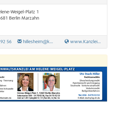
lene-Weigel-Platz 1
2681
Berlin
Marzahn
 92 56
hillesheim@kanzlei-hillesheim.de
www.Kanzlei-Anita-Hillesheim.de