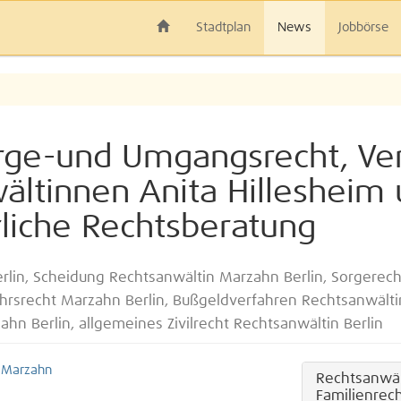
Stadtplan
News
Jobbörse
rge-und Umgangsrecht, Verk
wältinnen Anita Hillesheim 
liche Rechtsberatung
erlin, Scheidung Rechtsanwältin Marzahn Berlin, Sorgere
ehrsrecht Marzahn Berlin, Bußgeldverfahren Rechtsanwältin
hn Berlin, allgemeines Zivilrecht Rechtsanwältin Berlin
,
Marzahn
Rechtsanwält
Familienrec