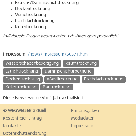
Estrich-/Dämmschichttrocknung
Deckentrocknung
Wandtrocknung
Flachdachtrocknung
Kellertrocknung
Individuelle Fragen beantworten wir Ihnen gern persönlich!
Impressum:
/news/impressum/50571.htm
Wasserschadenbeseitigung
Raumtrocknung
Estrichtrocknung
Dämmschichttrocknung
Deckentrocknung
Wandtrocknung
Flachdachtrocknung
Kellertrocknung
Bautrocknung
Diese News wurde Vor 1 Jahr aktualisiert.
© WEGWEISER aktuell
Printausgaben
Kostenfreier Eintrag
Mediadaten
Kontakte
Impressum
Datenschutzerklärung