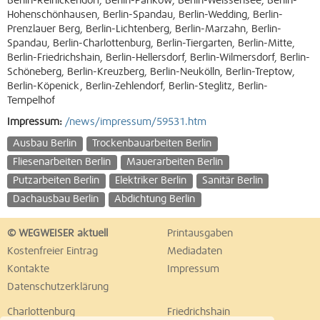
Berlin-Reinickendorf, Berlin-Pankow, Berlin-Weissensee, Berlin-
Hohenschönhausen, Berlin-Spandau, Berlin-Wedding, Berlin-
Prenzlauer Berg, Berlin-Lichtenberg, Berlin-Marzahn, Berlin-
Spandau, Berlin-Charlottenburg, Berlin-Tiergarten, Berlin-Mitte,
Berlin-Friedrichshain, Berlin-Hellersdorf, Berlin-Wilmersdorf, Berlin-
Schöneberg, Berlin-Kreuzberg, Berlin-Neukölln, Berlin-Treptow,
Berlin-Köpenick, Berlin-Zehlendorf, Berlin-Steglitz, Berlin-
Tempelhof
Impressum:
/news/impressum/59531.htm
Ausbau Berlin
Trockenbauarbeiten Berlin
Fliesenarbeiten Berlin
Mauerarbeiten Berlin
Putzarbeiten Berlin
Elektriker Berlin
Sanitär Berlin
Dachausbau Berlin
Abdichtung Berlin
© WEGWEISER aktuell
Printausgaben
Kostenfreier Eintrag
Mediadaten
Kontakte
Impressum
Datenschutzerklärung
Charlottenburg
Friedrichshain