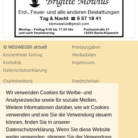
© WEGWEISER aktuell
Printausgaben
Kostenfreier Eintrag
Mediadaten
Kontakte
Impressum
Datenschutzerklärung
Charlottenburg
Friedrichshain
Hellersdorf
Hohenschönhausen
Wir verwenden Cookies für Werbe- und
Köpenick
Kreuzberg
Analysezwecke sowie für soziale Medien.
Lichtenberg
Marzahn
Weitere Informationen darüber, wie wir Cookies
Mitte
Neukölln
verwenden und wie Sie die Verwendung steuern
Pankow
Prenzlauer Berg
können, finden Sie in unserer
Reinickendorf
Schöneberg
Datenschutzerklärung. Wenn Sie diese Website
Spandau
Steglitz
weiter verwenden, stimmen Sie der Verwendung