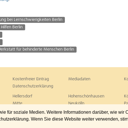
ung bei Lernschwierigkeiten Berlin
Hilfen Berlin
n
erkstatt für behinderte Menschen Berlin
Kostenfreier Eintrag
Mediadaten
K
Datenschutzerklärung
Hellersdorf
Hohenschönhausen
K
Mitte
Neukölln
P
Spandau
Steglitz
T
 für soziale Medien. Weitere Informationen darüber, wie wir
Wedding
Weißensee
W
chutzerklärung. Wenn Sie diese Website weiter verwenden, st