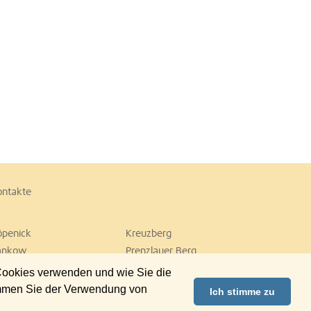
ontakte
öpenick
Kreuzberg
ankow
Prenzlauer Berg
empelhof
Tiergarten
 Cookies verwenden und wie Sie die
ilmersdorf
Zehlendorf
immen Sie der Verwendung von
Ich stimme zu