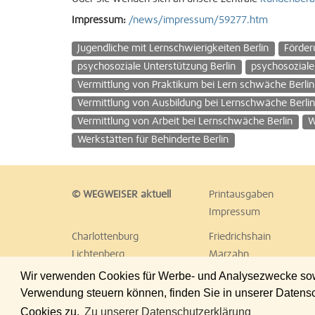
Impressum:
/news/impressum/59277.htm
Jugendliche mit Lernschwierigkeiten Berlin
Förder
psychosoziale Unterstützung Berlin
psychosoziale 
Vermittlung von Praktikum bei Lern schwäche Berlin
Vermittlung von Ausbildung bei Lernschwäche Berli
Vermittlung von Arbeit bei Lernschwäche Berlin
W
Werkstätten für Behinderte Berlin
© WEGWEISER aktuell
Printausgaben
Impressum
Charlottenburg
Friedrichshain
Lichtenberg
Marzahn
Reinickendorf
Schöneberg
Wir verwenden Cookies für Werbe- und Analysezwecke sowie
Treptow
Umland Ost
Verwendung steuern können, finden Sie in unserer Datens
Cookies zu.
Zu unserer Datenschutzerklärung