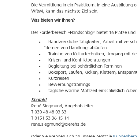
Die Vermittlung in ein Praktikum, in eine Ausbildung od
WfbM, kann das nächste Ziel sein.
Was bieten wir Ihnen?
Der Förderbereich »Handschlag« bietet 16 Plätze und 
Handwerkliche Tätigkeiten, Arbeit mit versch
Erlernen von Handlungsabläufen
Training von Kulturtechniken, Umgang mit d
Krisen- und Konfliktberatungen
Begleitung bei behördlichen Terminen
Boxsport, Laufen, Kicken, Klettern, Entspann
Kurzreisen
Bewerbungstrainings
tägliche warme Mahlzeit einschließlich Zube
Kontakt
René Siegmund, Angebotsleiter
T 030 48 48 03 33
T 0151 53 36 15 14
rene.siegmund@diereha.de
Oder Sie wenden sich an unsere Zentrale
Kundenbera