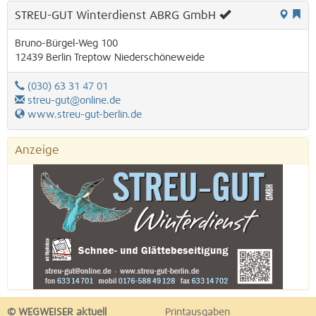
STREU-GUT Winterdienst ABRG GmbH
Bruno-Bürgel-Weg 100
12439
Berlin
Treptow
Niederschöneweide
(030) 63 31 47 01
streu-gut@online.de
www.streu-gut-berlin.de
Anzeige
© WEGWEISER aktuell
Printausgaben