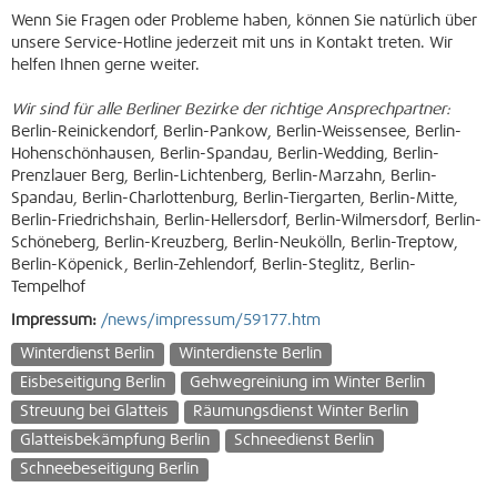
Wenn Sie Fragen oder Probleme haben, können Sie natürlich über
unsere Service-Hotline jederzeit mit uns in Kontakt treten. Wir
helfen Ihnen gerne weiter.
Wir sind für alle Berliner Bezirke der richtige Ansprechpartner:
Berlin-Reinickendorf, Berlin-Pankow, Berlin-Weissensee, Berlin-
Hohenschönhausen, Berlin-Spandau, Berlin-Wedding, Berlin-
Prenzlauer Berg, Berlin-Lichtenberg, Berlin-Marzahn, Berlin-
Spandau, Berlin-Charlottenburg, Berlin-Tiergarten, Berlin-Mitte,
Berlin-Friedrichshain, Berlin-Hellersdorf, Berlin-Wilmersdorf, Berlin-
Schöneberg, Berlin-Kreuzberg, Berlin-Neukölln, Berlin-Treptow,
Berlin-Köpenick, Berlin-Zehlendorf, Berlin-Steglitz, Berlin-
Tempelhof
Impressum:
/news/impressum/59177.htm
Winterdienst Berlin
Winterdienste Berlin
Eisbeseitigung Berlin
Gehwegreiniung im Winter Berlin
Streuung bei Glatteis
Räumungsdienst Winter Berlin
Glatteisbekämpfung Berlin
Schneedienst Berlin
Schneebeseitigung Berlin