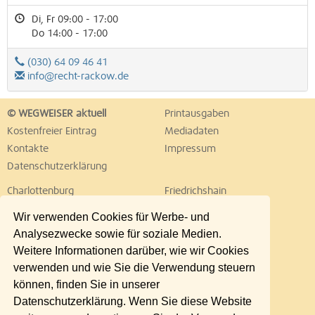
Di, Fr 09:00 - 17:00
Do 14:00 - 17:00
(030) 64 09 46 41
info@recht-rackow.de
© WEGWEISER aktuell
Printausgaben
Kostenfreier Eintrag
Mediadaten
Kontakte
Impressum
Datenschutzerklärung
Charlottenburg
Friedrichshain
Hellersdorf
Hohenschönhausen
Wir verwenden Cookies für Werbe- und
Köpenick
Kreuzberg
Analysezwecke sowie für soziale Medien.
Lichtenberg
Marzahn
Weitere Informationen darüber, wie wir Cookies
Mitte
Neukölln
verwenden und wie Sie die Verwendung steuern
Pankow
Prenzlauer Berg
können, finden Sie in unserer
Reinickendorf
Schöneberg
Datenschutzerklärung. Wenn Sie diese Website
Spandau
Steglitz