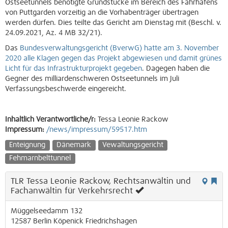
Ostseetunnels benötigte Grundstücke im Bereich des Fährhafens
von Puttgarden vorzeitig an die Vorhabenträger übertragen
werden dürfen. Dies teilte das Gericht am Dienstag mit (Beschl. v.
24.09.2021, Az. 4 MB 32/21).
Das
Bundesverwaltungsgericht (BverwG) hatte am 3. November
2020 alle Klagen gegen das Projekt abgewiesen und damit grünes
Licht für das Infrastrukturprojekt gegeben
. Dagegen haben die
Gegner des milliardenschweren Ostseetunnels im Juli
Verfassungsbeschwerde eingereicht.
Inhaltlich Verantwortliche/r:
Tessa Leonie Rackow
Impressum:
/news/impressum/59517.htm
Enteignung
Dänemark
Vewaltungsgericht
Fehmarnbelttunnel
TLR Tessa Leonie Rackow, Rechtsanwältin und
Fachanwältin für Verkehrsrecht
Müggelseedamm 132
12587
Berlin
Köpenick
Friedrichshagen