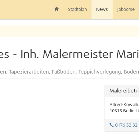
Stadtplan
News
Jobbörse
es - Inh. Malermeister Mar
ßen, Tapezierarbeiten, Fußböden, Teppichverlegung, Boden
Malereibetr
Alfred-Kowalk
10315
Berlin
L
0176 32 32 