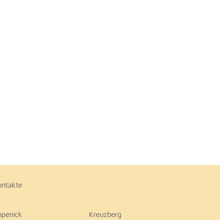
ontakte
öpenick
Kreuzberg