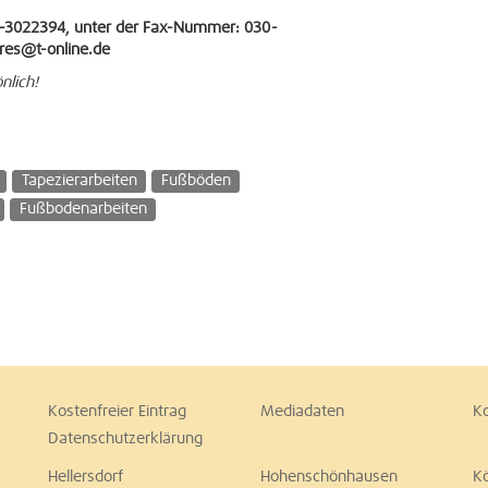
2-3022394, unter der Fax-Nummer: 030-
res@t-online.de
nlich!
Tapezierarbeiten
Fußböden
Fußbodenarbeiten
Kostenfreier Eintrag
Mediadaten
K
Datenschutzerklärung
Hellersdorf
Hohenschönhausen
K