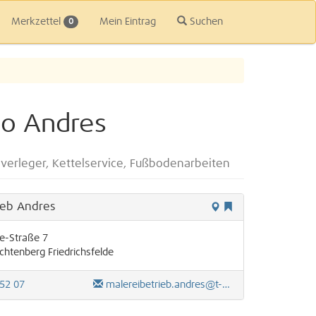
Merkzettel
Mein Eintrag
Suchen
0
io Andres
verleger, Kettelservice, Fußbodenarbeiten
ieb Andres
e-Straße 7
ichtenberg
Friedrichsfelde
52 07
malereibetrieb.andres@t-online.de