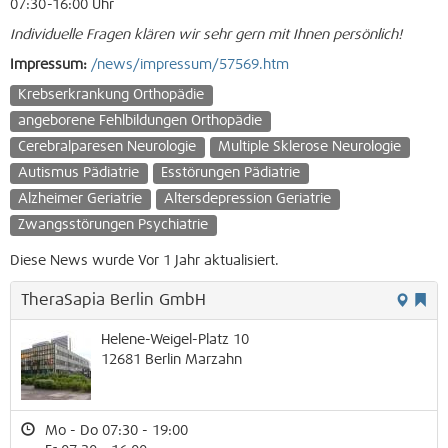
07:30-16:00 Uhr
Individuelle Fragen klären wir sehr gern mit Ihnen persönlich!
Impressum:
/news/impressum/57569.htm
Krebserkrankung Orthopädie
angeborene Fehlbildungen Orthopädie
Cerebralparesen Neurologie
Multiple Sklerose Neurologie
Autismus Pädiatrie
Esstörungen Pädiatrie
Alzheimer Geriatrie
Altersdepression Geriatrie
Zwangsstörungen Psychiatrie
Diese News wurde Vor 1 Jahr aktualisiert.
TheraSapia Berlin GmbH
Helene-Weigel-Platz 10
12681
Berlin
Marzahn
Mo - Do 07:30 - 19:00