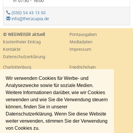
Fr 07:30 - 16:00
(030) 54 43 13 50
info@therasapia.de
© WEGWEISER aktuell
Printausgaben
Kostenfreier Eintrag
Mediadaten
Kontakte
Impressum
Datenschutzerklärung
Charlottenburg
Friedrichshain
Hellersdorf
Hohenschönhausen
Wir verwenden Cookies für Werbe- und
Köpenick
Kreuzberg
Analysezwecke sowie für soziale Medien.
Lichtenberg
Marzahn
Weitere Informationen darüber, wie wir Cookies
Mitte
Neukölln
verwenden und wie Sie die Verwendung steuern
Pankow
Prenzlauer Berg
können, finden Sie in unserer
Reinickendorf
Schöneberg
Datenschutzerklärung. Wenn Sie diese Website
Spandau
Steglitz
weiter verwenden, stimmen Sie der Verwendung
Tempelhof
Tiergarten
von Cookies zu.