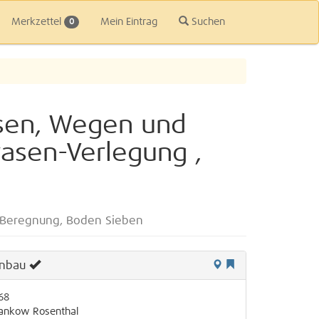
Merkzettel
Mein Eintrag
Suchen
0
ssen, Wegen und
rasen-Verlegung ,
, Beregnung, Boden Sieben
enbau
68
ankow
Rosenthal