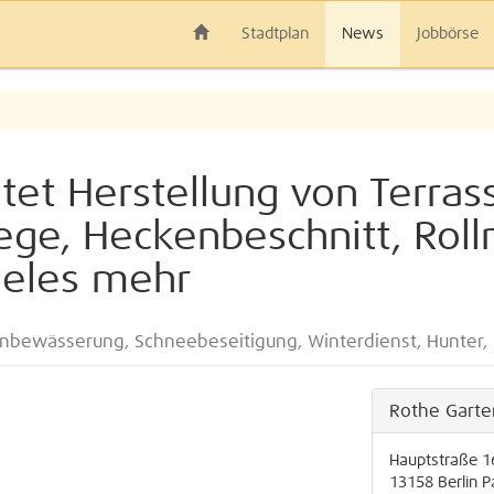
Stadtplan
News
Jobbörse
tet Herstellung von Terra
ege, Heckenbeschnitt, Roll
ieles mehr
enbewässerung, Schneebeseitigung, Winterdienst, Hunter
Rothe Gart
Hauptstraße 1
13158
Berlin
P