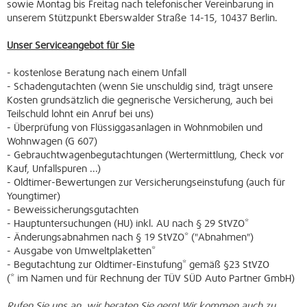
sowie Montag bis Freitag nach telefonischer Vereinbarung in
unserem Stützpunkt Eberswalder Straße 14-15, 10437 Berlin.
Unser Serviceangebot für Sie
- kostenlose Beratung nach einem Unfall
- Schadengutachten (wenn Sie unschuldig sind, trägt unsere
Kosten grundsätzlich die gegnerische Versicherung, auch bei
Teilschuld lohnt ein Anruf bei uns)
- Überprüfung von Flüssiggasanlagen in Wohnmobilen und
Wohnwagen (G 607)
- Gebrauchtwagenbegutachtungen (Wertermittlung, Check vor
Kauf, Unfallspuren ...)
- Oldtimer-Bewertungen zur Versicherungseinstufung (auch für
Youngtimer)
- Beweissicherungsgutachten
- Hauptuntersuchungen (HU) inkl. AU nach § 29 StVZO*
- Änderungsabnahmen nach § 19 StVZO* ("Abnahmen")
- Ausgabe von Umweltplaketten*
- Begutachtung zur Oldtimer-Einstufung* gemäß §23 StVZO
(* im Namen und für Rechnung der TÜV SÜD Auto Partner GmbH)
Rufen Sie uns an, wir beraten Sie gern! Wir kommen auch zu