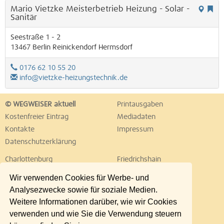
Mario Vietzke Meisterbetrieb Heizung - Solar -
Sanitär
Seestraße 1 - 2
13467
Berlin
Reinickendorf
Hermsdorf
0176 62 10 55 20
info@vietzke-heizungstechnik.de
© WEGWEISER aktuell
Printausgaben
Kostenfreier Eintrag
Mediadaten
Kontakte
Impressum
Datenschutzerklärung
Charlottenburg
Friedrichshain
Hellersdorf
Hohenschönhausen
Wir verwenden Cookies für Werbe- und
Köpenick
Kreuzberg
Analysezwecke sowie für soziale Medien.
Lichtenberg
Marzahn
Weitere Informationen darüber, wie wir Cookies
Mitte
Neukölln
verwenden und wie Sie die Verwendung steuern
Pankow
Prenzlauer Berg