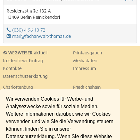
Residenzstraße 132 A
13409
Berlin
Reinickendorf
(030) 4 96 10 72
mail@fachanwalt-thomas.de
© WEGWEISER aktuell
Printausgaben
Kostenfreier Eintrag
Mediadaten
Kontakte
Impressum
Datenschutzerklärung
Charlottenburg
Friedrichshain
Hellersdorf
Hohenschönhausen
Wir verwenden Cookies für Werbe- und
Köpenick
Kreuzberg
Analysezwecke sowie für soziale Medien.
Lichtenberg
Marzahn
Weitere Informationen darüber, wie wir Cookies
Mitte
Neukölln
verwenden und wie Sie die Verwendung steuern
Pankow
Prenzlauer Berg
können, finden Sie in unserer
Reinickendorf
Schöneberg
Datenschutzerklärung. Wenn Sie diese Website