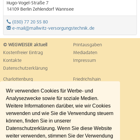
Hugo-Vogel-Straße 7
14109
Berlin
Zehlendorf
Wannsee
(030) 77 20 55 80
e-mail@mallwitz-versorgungstechnik.de
© WEGWEISER aktuell
Printausgaben
Kostenfreier Eintrag
Mediadaten
Kontakte
Impressum
Datenschutzerklärung
Charlottenburg
Friedrichshain
Hellersdorf
Hohenschönhausen
Wir verwenden Cookies für Werbe- und
Köpenick
Kreuzberg
Analysezwecke sowie für soziale Medien.
Lichtenberg
Marzahn
Weitere Informationen darüber, wie wir Cookies
Mitte
Neukölln
verwenden und wie Sie die Verwendung steuern
Pankow
Prenzlauer Berg
können, finden Sie in unserer
Reinickendorf
Schöneberg
Datenschutzerklärung. Wenn Sie diese Website
Spandau
Steglitz
weiter verwenden, stimmen Sie der Verwendung