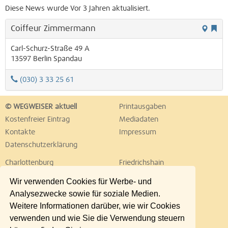
Diese News wurde Vor 3 Jahren aktualisiert.
Coiffeur Zimmermann
Carl-Schurz-Straße 49 A
13597
Berlin
Spandau
(030) 3 33 25 61
© WEGWEISER aktuell
Printausgaben
Kostenfreier Eintrag
Mediadaten
Kontakte
Impressum
Datenschutzerklärung
Charlottenburg
Friedrichshain
Hellersdorf
Hohenschönhausen
Wir verwenden Cookies für Werbe- und
Köpenick
Kreuzberg
Analysezwecke sowie für soziale Medien.
Lichtenberg
Marzahn
Weitere Informationen darüber, wie wir Cookies
Mitte
Neukölln
verwenden und wie Sie die Verwendung steuern
Pankow
Prenzlauer Berg