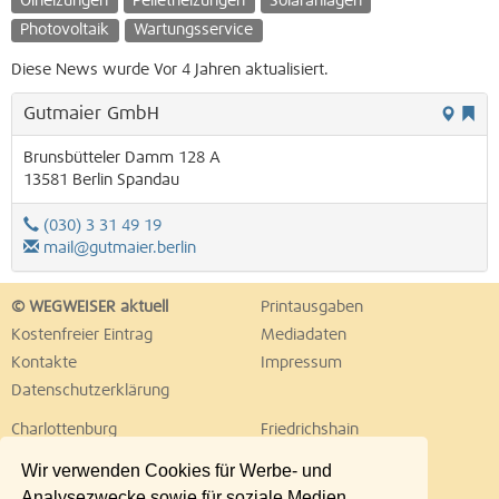
Ölheizungen
Pelletheizungen
Solaranlagen
Photovoltaik
Wartungsservice
Diese News wurde Vor 4 Jahren aktualisiert.
Gutmaier GmbH
Brunsbütteler Damm 128 A
13581
Berlin
Spandau
(030) 3 31 49 19
mail@gutmaier.berlin
© WEGWEISER aktuell
Printausgaben
Kostenfreier Eintrag
Mediadaten
Kontakte
Impressum
Datenschutzerklärung
Charlottenburg
Friedrichshain
Hellersdorf
Hohenschönhausen
Wir verwenden Cookies für Werbe- und
Köpenick
Kreuzberg
Analysezwecke sowie für soziale Medien.