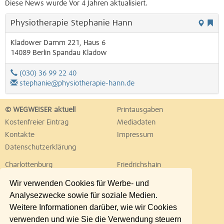
Diese News wurde Vor 4 Jahren aktualisiert.
Physiotherapie Stephanie Hann
Kladower Damm 221, Haus 6
14089
Berlin
Spandau
Kladow
(030) 36 99 22 40
stephanie@physiotherapie-hann.de
© WEGWEISER aktuell
Printausgaben
Kostenfreier Eintrag
Mediadaten
Kontakte
Impressum
Datenschutzerklärung
Charlottenburg
Friedrichshain
Hellersdorf
Hohenschönhausen
Wir verwenden Cookies für Werbe- und
Köpenick
Kreuzberg
Analysezwecke sowie für soziale Medien.
Lichtenberg
Marzahn
Weitere Informationen darüber, wie wir Cookies
Mitte
Neukölln
verwenden und wie Sie die Verwendung steuern