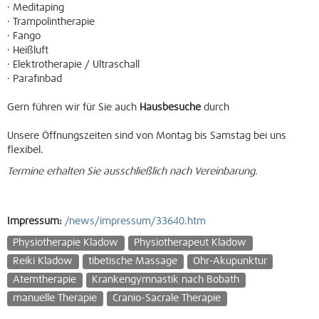
· Meditaping
· Trampolintherapie
· Fango
· Heißluft
· Elektrotherapie / Ultraschall
· Parafinbad
Gern führen wir für Sie auch
Hausbesuche
durch
Unsere Öffnungszeiten sind von Montag bis Samstag bei uns
flexibel.
Termine erhalten Sie ausschließlich nach Vereinbarung.
Impressum:
/news/impressum/33640.htm
Physiotherapie Kladow
Physiotherapeut Kladow
Reiki Kladow
tibetische Massage
Ohr-Akupunktur
Atemtherapie
Krankengymnastik nach Bobath
manuelle Therapie
Cranio-Sacrale Therapie