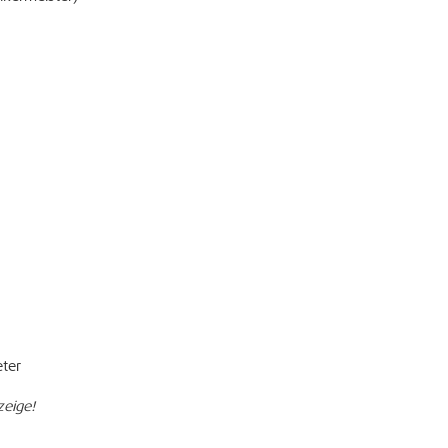
eter
zeige!