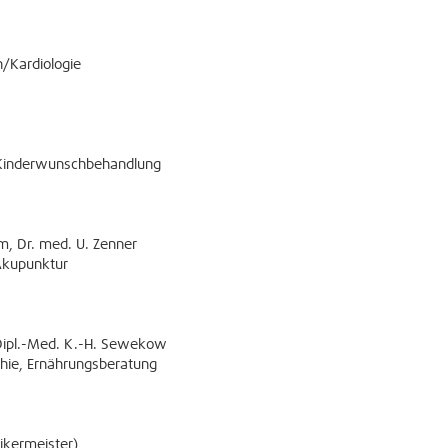
n/Kardiologie
, Kinderwunschbehandlung
lm, Dr. med. U. Zenner
 Akupunktur
 Dipl.-Med. K.-H. Sewekow
thie, Ernährungsberatung
ikermeister)