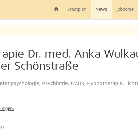
Stadtplan
News
Jobbörse
erapie Dr. med. Anka Wulka
der Schönstraße
iefenpsychologie, Psychiatrie, EMDR, Hypnotherapie, Lich
tungen:
in