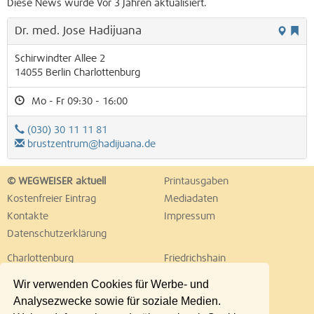
Diese News wurde Vor 3 Jahren aktualisiert.
Dr. med. Jose Hadijuana
Schirwindter Allee 2
14055
Berlin
Charlottenburg
Mo - Fr 09:30 - 16:00
(030) 30 11 11 81
brustzentrum@hadijuana.de
© WEGWEISER aktuell
Printausgaben
Kostenfreier Eintrag
Mediadaten
Kontakte
Impressum
Datenschutzerklärung
Charlottenburg
Friedrichshain
Hellersdorf
Hohenschönhausen
Wir verwenden Cookies für Werbe- und
Köpenick
Kreuzberg
Analysezwecke sowie für soziale Medien.
Lichtenberg
Marzahn