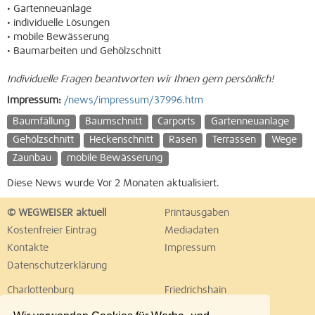
• Gartenneuanlage
• individuelle Lösungen
• mobile Bewässerung
• Baumarbeiten und Gehölzschnitt
Individuelle Fragen beantworten wir Ihnen gern persönlich!
Impressum:
/news/impressum/37996.htm
Baumfällung
Baumschnitt
Carports
Gartenneuanlage
Gehölzschnitt
Heckenschnitt
Rasen
Terrassen
Wege
Zaunbau
mobile Bewässerung
Diese News wurde Vor 2 Monaten aktualisiert.
© WEGWEISER aktuell
Printausgaben
Kostenfreier Eintrag
Mediadaten
Kontakte
Impressum
Datenschutzerklärung
Charlottenburg
Friedrichshain
Hellersdorf
Hohenschönhausen