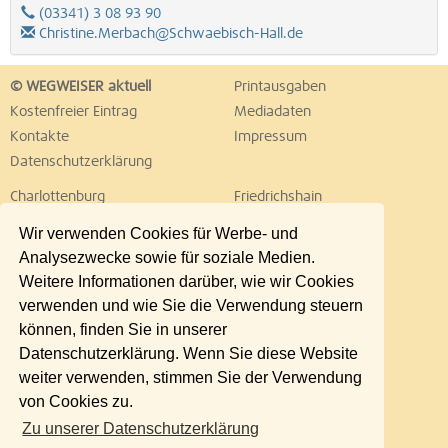
(03341) 3 08 93 90
Christine.Merbach@Schwaebisch-Hall.de
© WEGWEISER aktuell
Printausgaben
Kostenfreier Eintrag
Mediadaten
Kontakte
Impressum
Datenschutzerklärung
Charlottenburg
Friedrichshain
Hellersdorf
Hohenschönhausen
Wir verwenden Cookies für Werbe- und
Köpenick
Kreuzberg
Analysezwecke sowie für soziale Medien.
Lichtenberg
Marzahn
Weitere Informationen darüber, wie wir Cookies
Mitte
Neukölln
verwenden und wie Sie die Verwendung steuern
Pankow
Prenzlauer Berg
können, finden Sie in unserer
Reinickendorf
Schöneberg
Datenschutzerklärung. Wenn Sie diese Website
Spandau
Steglitz
weiter verwenden, stimmen Sie der Verwendung
Tempelhof
Tiergarten
von Cookies zu.
Treptow
Umland Ost
Zu unserer Datenschutzerklärung
Wedding
Weißensee