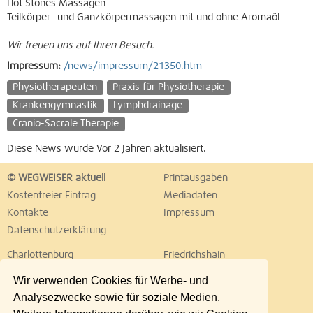
Hot Stones Massagen
Teilkörper- und Ganzkörpermassagen mit und ohne Aromaöl
Wir freuen uns auf Ihren Besuch.
Impressum:
/news/impressum/21350.htm
Physiotherapeuten
Praxis für Physiotherapie
Krankengymnastik
Lymphdrainage
Cranio-Sacrale Therapie
Diese News wurde Vor 2 Jahren aktualisiert.
© WEGWEISER aktuell
Printausgaben
Kostenfreier Eintrag
Mediadaten
Kontakte
Impressum
Datenschutzerklärung
Charlottenburg
Friedrichshain
Hellersdorf
Hohenschönhausen
Wir verwenden Cookies für Werbe- und
Köpenick
Kreuzberg
Analysezwecke sowie für soziale Medien.
Lichtenberg
Marzahn