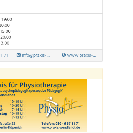
 19:00
20:00
 15:00
 20:00
13:00
11 71
info@praxis-wendlandt.de
www.praxis-wendlandt.de