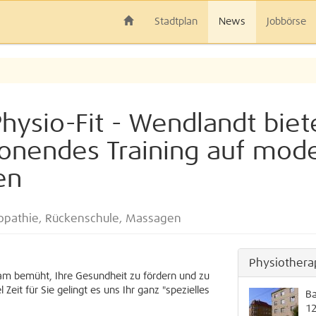
Stadtplan
News
Jobbörse
hysio-Fit - Wendlandt biete
honendes Training auf mode
en
opathie, Rückenschule, Massagen
Physiotherap
am bemüht, Ihre Gesundheit zu fördern und zu
eit für Sie gelingt es uns Ihr ganz "spezielles
Ba
1