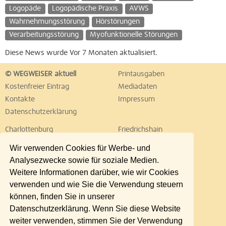
Logopäde
Logopädische Praxis
AVWS
Wahrnehmungsstörung
Hörstörungen
Verarbeitungsstörung
Myofunktionelle Störungen
Diese News wurde Vor 7 Monaten aktualisiert.
© WEGWEISER aktuell
Printausgaben
Kostenfreier Eintrag
Mediadaten
Kontakte
Impressum
Datenschutzerklärung
Charlottenburg
Friedrichshain
Hellersdorf
Hohenschönhausen
Wir verwenden Cookies für Werbe- und
Köpenick
Kreuzberg
Analysezwecke sowie für soziale Medien.
Lichtenberg
Marzahn
Weitere Informationen darüber, wie wir Cookies
Mitte
Neukölln
verwenden und wie Sie die Verwendung steuern
Pankow
Prenzlauer Berg
können, finden Sie in unserer
Reinickendorf
Schöneberg
Datenschutzerklärung. Wenn Sie diese Website
Spandau
Steglitz
weiter verwenden, stimmen Sie der Verwendung