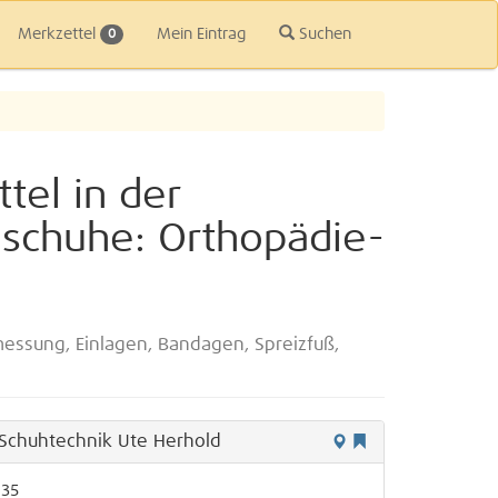
Merkzettel
Mein Eintrag
Suchen
0
tel in der
schuhe: Orthopädie-
ssung, Einlagen, Bandagen, Spreizfuß,
Schuhtechnik Ute Herhold
 35