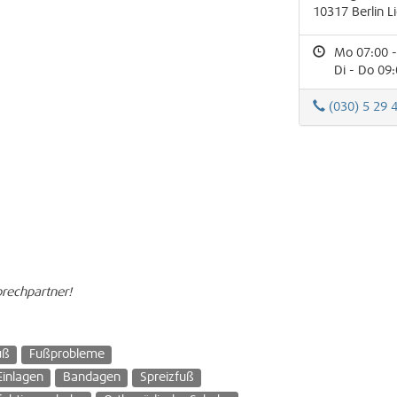
10317
Berlin
L
Mo 07:00 -
Di - Do 09:
(030) 5 29 
prechpartner!
uß
Fußprobleme
Einlagen
Bandagen
Spreizfuß