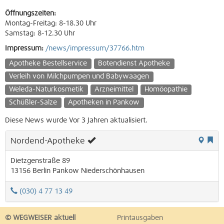
Öffnungszeiten:
Montag-Freitag: 8-18.30 Uhr
Samstag: 8-12.30 Uhr
Impressum:
/news/impressum/37766.htm
Apotheke Bestellservice
Botendienst Apotheke
Verleih von Milchpumpen und Babywaagen
Weleda-Naturkosmetik
Arzneimittel
Homöopathie
Schüßler-Salze
Apotheken in Pankow
Diese News wurde Vor 3 Jahren aktualisiert.
Nordend-Apotheke
Dietzgenstraße 89
13156
Berlin
Pankow
Niederschönhausen
(030) 4 77 13 49
© WEGWEISER aktuell
Printausgaben