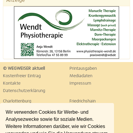
Anzeige
© WEGWEISER aktuell
Printausgaben
Kostenfreier Eintrag
Mediadaten
Kontakte
Impressum
Datenschutzerklärung
Charlottenburg
Friedrichshain
Hellersdorf
Hohenschönhausen
Wir verwenden Cookies für Werbe- und
Köpenick
Kreuzberg
Analysezwecke sowie für soziale Medien.
Lichtenberg
Marzahn
Weitere Informationen darüber, wie wir Cookies
Mitte
Neukölln