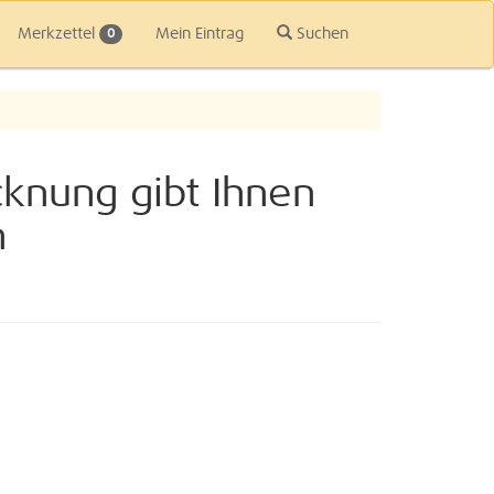
Merkzettel
Mein Eintrag
Suchen
0
cknung gibt Ihnen
n