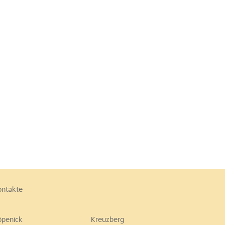
ontakte
öpenick
Kreuzberg