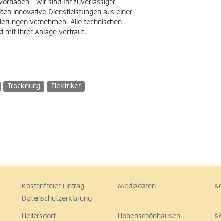
orhaben - wir sind Ihr zuverlässiger
ten innovative Dienstleistungen aus einer
derungen vornehmen. Alle technischen
 mit Ihrer Anlage vertraut.
Trocknung
Elektriker
Kostenfreier Eintrag
Mediadaten
K
Datenschutzerklärung
Hellersdorf
Hohenschönhausen
K