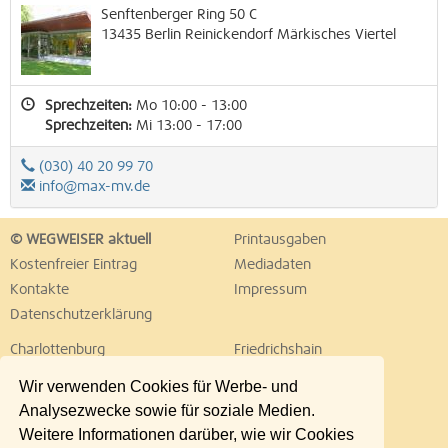
Senftenberger Ring 50 C
13435
Berlin
Reinickendorf
Märkisches Viertel
Sprechzeiten:
Mo 10:00 - 13:00
Sprechzeiten:
Mi 13:00 - 17:00
(030) 40 20 99 70
info@max-mv.de
© WEGWEISER aktuell
Printausgaben
Kostenfreier Eintrag
Mediadaten
Kontakte
Impressum
Datenschutzerklärung
Charlottenburg
Friedrichshain
Hellersdorf
Hohenschönhausen
Wir verwenden Cookies für Werbe- und
Köpenick
Kreuzberg
Analysezwecke sowie für soziale Medien.
Lichtenberg
Marzahn
Weitere Informationen darüber, wie wir Cookies