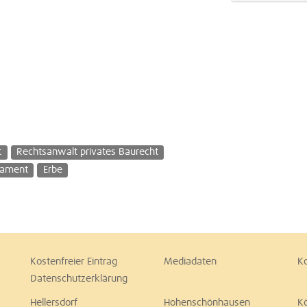
t
Rechtsanwalt privates Baurecht
tament
Erbe
Kostenfreier Eintrag
Mediadaten
K
Datenschutzerklärung
Hellersdorf
Hohenschönhausen
K