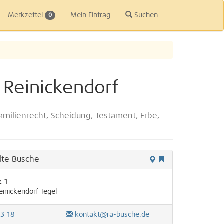
Merkzettel
Mein Eintrag
Suchen
0
 Reinickendorf
amilienrecht, Scheidung, Testament, Erbe,
lte Busche
z 1
einickendorf
Tegel
83 18
kontakt@ra-busche.de