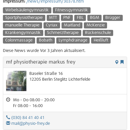
Impressum:
/news/impressum/30378.htm
Wirbelsäulengymnastik
Fitnessgymnastik
Sportphysiotherapie
MTT
PNF
FBL
BGM
Brügger
manuelle Therapie
Cyriax
Maitland
McKenzie
Krankengymnastik
Schmerztherapie
Rückenschule
Colonmassage
Bobath
Lymphdrainage
Heißluft
Diese News wurde Vor 3 Jahren aktualisiert.
mf physiotherapie markus frey
Baseler Straße 16
12205
Berlin
Steglitz
Lichterfelde
Mo - Do 08:00 - 20:00
Fr 08:00 - 16:00
(030) 84 41 40 41
mail@physio-frey.de