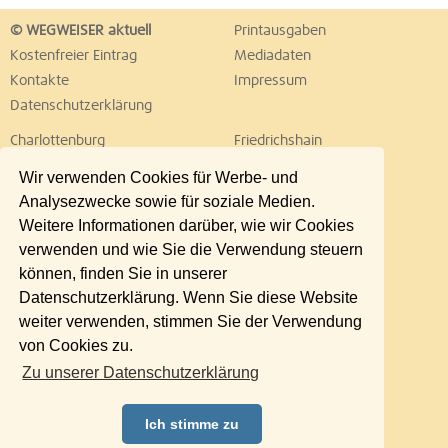
© WEGWEISER aktuell
Printausgaben
Kostenfreier Eintrag
Mediadaten
Kontakte
Impressum
Datenschutzerklärung
Charlottenburg
Friedrichshain
Hellersdorf
Hohenschönhausen
Wir verwenden Cookies für Werbe- und
Köpenick
Kreuzberg
Analysezwecke sowie für soziale Medien.
Lichtenberg
Marzahn
Weitere Informationen darüber, wie wir Cookies
Mitte
Neukölln
verwenden und wie Sie die Verwendung steuern
Pankow
Prenzlauer Berg
können, finden Sie in unserer
Reinickendorf
Schöneberg
Datenschutzerklärung. Wenn Sie diese Website
Spandau
Steglitz
weiter verwenden, stimmen Sie der Verwendung
Tempelhof
Tiergarten
von Cookies zu.
Treptow
Umland Ost
Zu unserer Datenschutzerklärung
Wedding
Weißensee
Wilmersdorf
Zehlendorf
Ich stimme zu