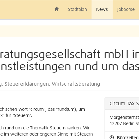
Stadtplan
News
Jobbörse
atungsgesellschaft mbH in
enstleistungen rund um d
g, Steuererklärungen, Wirtschaftsberatung
Circum Tax 
hischen Wort "circum", das "rund(um), um
" für "Steuern".
Morgensternst
12207
Berlin
S
sich rund um die Thematik Steuern ranken. Wir
ie im weiteren oder engeren Sinne mit Steuern
Bürozeiten