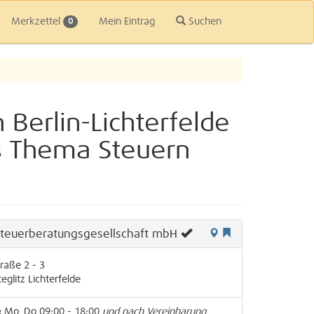
Merkzettel
Mein Eintrag
Suchen
0
 Berlin-Lichterfelde
as Thema Steuern
Steuerberatungsgesellschaft mbH
raße 2 - 3
teglitz
Lichterfelde
:
Mo, Do 09:00 - 18:00
und nach Vereinbarung