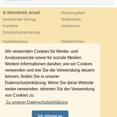
© WEGWEISER aktuell
Printausgaben
Kostenfreier Eintrag
Mediadaten
Kontakte
Impressum
Datenschutzerklärung
Charlottenburg
Friedrichshain
Hellersdorf
Hohenschönhausen
Wir verwenden Cookies für Werbe- und
Köpenick
Kreuzberg
Analysezwecke sowie für soziale Medien.
Lichtenberg
Marzahn
Weitere Informationen darüber, wie wir Cookies
Mitte
Neukölln
verwenden und wie Sie die Verwendung steuern
Pankow
Prenzlauer Berg
können, finden Sie in unserer
Reinickendorf
Schöneberg
Datenschutzerklärung. Wenn Sie diese Website
Spandau
Steglitz
weiter verwenden, stimmen Sie der Verwendung
Tempelhof
Tiergarten
von Cookies zu.
Treptow
Umland Ost
Zu unserer Datenschutzerklärung
Wedding
Weißensee
Wilmersdorf
Zehlendorf
Ich stimme zu