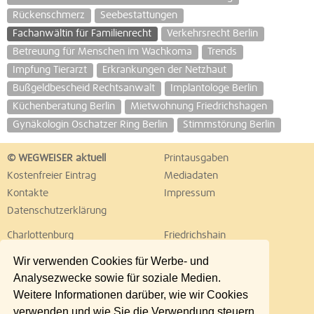
Rückenschmerz
Seebestattungen
Fachanwältin für Familienrecht
Verkehrsrecht Berlin
Betreuung für Menschen im Wachkoma
Trends
Impfung Tierarzt
Erkrankungen der Netzhaut
Bußgeldbescheid Rechtsanwalt
Implantologe Berlin
Küchenberatung Berlin
Mietwohnung Friedrichshagen
Gynäkologin Oschatzer Ring Berlin
Stimmstörung Berlin
© WEGWEISER aktuell
Printausgaben
Kostenfreier Eintrag
Mediadaten
Kontakte
Impressum
Datenschutzerklärung
Charlottenburg
Friedrichshain
Hellersdorf
Hohenschönhausen
Wir verwenden Cookies für Werbe- und
Köpenick
Kreuzberg
Analysezwecke sowie für soziale Medien.
Lichtenberg
Marzahn
Weitere Informationen darüber, wie wir Cookies
Mitte
Neukölln
verwenden und wie Sie die Verwendung steuern