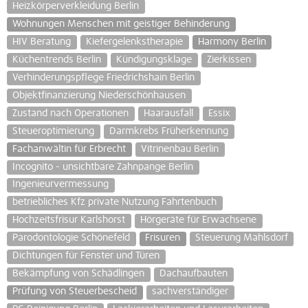
Heizkörperverkleidung Berlin
Wohnungen Menschen mit geistiger Behinderung
HIV Beratung
Kiefergelenkstherapie
Harmony Berlin
Küchentrends Berlin
Kündigungsklage
Zierkissen
Verhinderungspflege Friedrichshain Berlin
Objektfinanzierung Niederschönhausen
Zustand nach Operationen
Haarausfall
Essix
Steueroptimierung
Darmkrebs Früherkennung
Fachanwältin für Erbrecht
Vitrinenbau Berlin
Incognito - unsichtbare Zahnpange Berlin
Ingenieurvermessung
betriebliches Kfz private Nutzung Fahrtenbuch
Hochzeitsfrisur Karlshorst
Hörgeräte für Erwachsene
Parodontologie Schönefeld
Frisuren
Steuerung Mahlsdorf
Dichtungen für Fenster und Türen
Bekämpfung von Schädlingen
Dachaufbauten
Prüfung von Steuerbescheid
sachverständiger