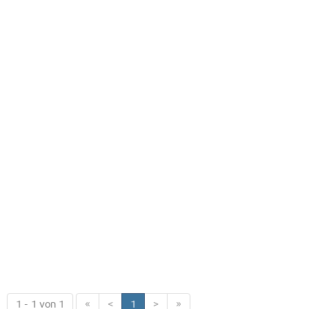
1 - 1 von 1
«
<
1
>
»