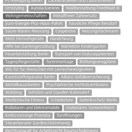
PC-Reinigung Berlin
Lackierarbeiten und Lasurarbeiten
Umstyling
Autolackiererei
Waldbestattung FriedWald ®
Wohngemeinschaften
Metallfreier Zahnersatz
Euro-Energie-Plus-Haus-Paket
häusliche Pflege Biesdorf
Säure-Basen-Messung
Couperose
Heizungsfachmann
Metz Fernsehgeräte
Handchirurg
Hilfe bei Gartengestaltung
Warteliste Kindergarten
Feuerbestattung Berlin
Transport von Dialysepatienten
Tagespflegestätte
Türenmontage
Rettungswegpläne
WG für für Menschen mit Lernschwierigkeiten
Kunststoffreparatur Berlin
Allianz Unfallversicherung
Metallbauarbeiten
Psychiatrische Institutsambulanz
Mobbing
Gehölze und Stauden Rahnsdorf
Medizinische Fitness
Schiebetore
Gelenkschutz Berlin
Rollatoren und Elektromobile
stationäres Seniorenheim
Krebsvorsorge Prostata
Türöffnungen
Steuerberater Gardeschützenweg
Rechtsanwalt für Arbeitsrecht Baumschulenweg