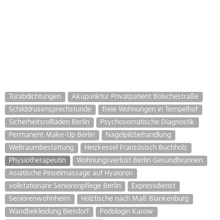
Türabdichtungen
Akupunktur Privatpatient Bölschestraße
Schilddrüsensprechstunde
freie Wohnungen in Tempelhof
Sicherheitsrollladen Berlin
Psychosomatische Diagnostik
Permanent Make-Up Berlin
Nagelpilzbehandlung
Weltraumbestattung
Heizkessel Französisch Buchholz
Physiotherapeutin
Wohnungsverlust Berlin Gesundbrunnen
Asiatische Pinselmassage auf Hyaloron
vollstationäre Seniorenpflege Berlin
Expressdienst
Seniorenwohnheim
Holztische nach Maß Blankenburg
Wandbekleidung Biesdorf
Podologin Karow