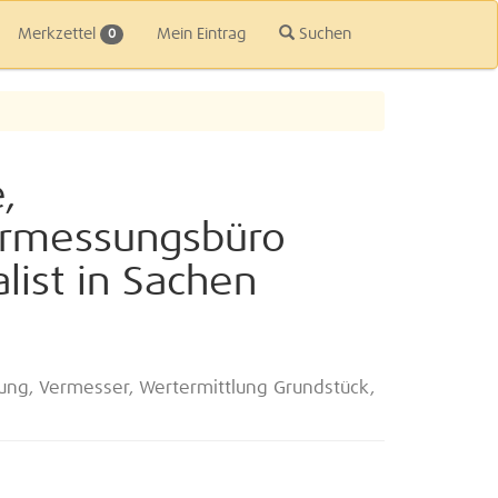
Merkzettel
Mein Eintrag
Suchen
0
,
ermessungsbüro
alist in Sachen
ng, Vermesser, Wertermittlung Grundstück,