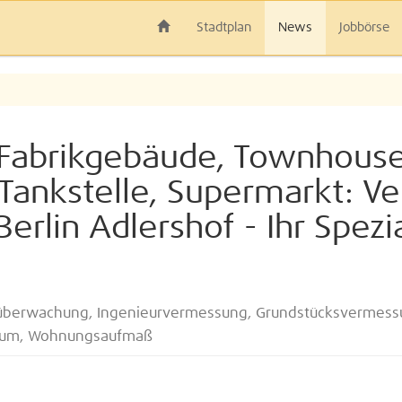
Stadtplan
News
Jobbörse
 Fabrikgebäude, Townhouse
Tankstelle, Supermarkt: V
erlin Adlershof - Ihr Spezi
überwachung, Ingenieurvermessung, Grundstücksvermessu
ntum, Wohnungsaufmaß