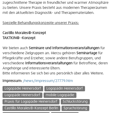
zugeschnittene Therapie in freundlicher und warmer Atmosphäre
zu bieten. Unsere Praxis besteht aus modernen Therapieräumen
mit den aktuellsten Diagnostik- und Therapiematerialien.
Spezielle Behandlungskonzepte unserer Praxis:
Castillo Morales®-Konzept
TAKTKIN® -Konzept
Wir bieten auch
Seminare und Informationsveranstaltungen
für
verschiedene Zielgruppen an. Hierzu gehören
Seminartage
für
Pflegekräfte und Erzieher, sowie andere Berufsgruppen, und
verschiedene
Informationsveranstaltungen
für Betroffene, deren
Angehörige und interessierte Eltern.
Bitte informieren Sie sich bei uns persönlich über alles Weitere.
Impressum:
/news/impressum/27779.htm
Logopädie Heinersdorf
Logopädin Heinersdorf
Logopäde Heinersdorf
mobile Logopädie
Praxis für Logopädie Heinersdorf
Schluckstörung
Castillo Morales®-Konzept Berlin
Sprachstörung