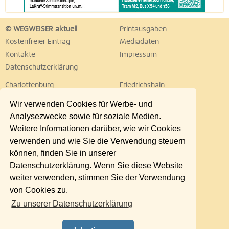
© WEGWEISER aktuell
Printausgaben
Kostenfreier Eintrag
Mediadaten
Kontakte
Impressum
Datenschutzerklärung
Charlottenburg
Friedrichshain
Hellersdorf
Hohenschönhausen
Wir verwenden Cookies für Werbe- und
Köpenick
Kreuzberg
Analysezwecke sowie für soziale Medien.
Lichtenberg
Marzahn
Weitere Informationen darüber, wie wir Cookies
Mitte
Neukölln
verwenden und wie Sie die Verwendung steuern
Pankow
Prenzlauer Berg
können, finden Sie in unserer
Reinickendorf
Schöneberg
Datenschutzerklärung. Wenn Sie diese Website
Spandau
Steglitz
weiter verwenden, stimmen Sie der Verwendung
Tempelhof
Tiergarten
von Cookies zu.
Treptow
Umland Ost
Zu unserer Datenschutzerklärung
Wedding
Weißensee
Wilmersdorf
Zehlendorf