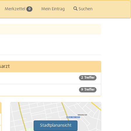
Merkzettel
Mein Eintrag
Suchen
0
arzt
2 Treffer
9 Treffer
Stadtplanansicht