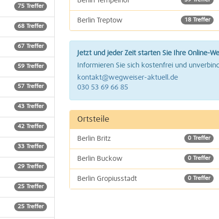
Berlin Tempelhof
59 Treffer
75 Treffer
Berlin Treptow
18 Treffer
68 Treffer
67 Treffer
Jetzt und jeder Zeit starten Sie Ihre Online-W
Informieren Sie sich kostenfrei und unverbind
59 Treffer
kontakt@wegweiser-aktuell.de
57 Treffer
030 53 69 66 85
43 Treffer
Ortsteile
42 Treffer
Berlin Britz
0 Treffer
33 Treffer
Berlin Buckow
0 Treffer
29 Treffer
Berlin Gropiusstadt
0 Treffer
25 Treffer
Berlin Rudow
1 Treffer
25 Treffer