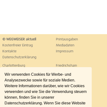
© WEGWEISER aktuell
Printausgaben
Kostenfreier Eintrag
Mediadaten
Kontakte
Impressum
Datenschutzerklärung
Charlottenburg
Friedrichshain
Hellersdorf
Hohenschönhausen
Wir verwenden Cookies für Werbe- und
Köpenick
Kreuzberg
Analysezwecke sowie für soziale Medien.
Lichtenberg
Marzahn
Weitere Informationen darüber, wie wir Cookies
Mitte
Neukölln
verwenden und wie Sie die Verwendung steuern
Pankow
Prenzlauer Berg
können, finden Sie in unserer
Reinickendorf
Schöneberg
Datenschutzerklärung. Wenn Sie diese Website