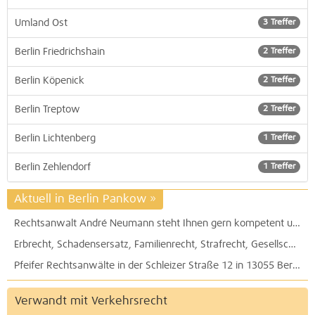
Umland Ost
3 Treffer
Berlin Friedrichshain
2 Treffer
Berlin Köpenick
2 Treffer
Berlin Treptow
2 Treffer
Berlin Lichtenberg
1 Treffer
Berlin Zehlendorf
1 Treffer
Aktuell in Berlin Pankow
»
Rechtsanwalt André Neumann steht Ihnen gern kompetent und zuverlässig bei allen Rechtsfragen zur Seite
Erbrecht, Schadensersatz, Familienrecht, Strafrecht, Gesellschaftsrecht, Verkehrsrecht: Marschke & Kollegen, Rechtsanwälte und Notar, bietet umfangreiche Beratung
Pfeifer Rechtsanwälte in der Schleizer Straße 12 in 13055 Berlin
Verwandt mit Verkehrsrecht