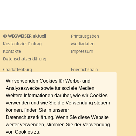
© WEGWEISER aktuell
Printausgaben
Kostenfreier Eintrag
Mediadaten
Kontakte
Impressum
Datenschutzerklärung
Charlottenburg
Friedrichshain
Hellersdorf
Hohenschönhausen
Wir verwenden Cookies für Werbe- und
Köpenick
Kreuzberg
Analysezwecke sowie für soziale Medien.
Lichtenberg
Marzahn
Weitere Informationen darüber, wie wir Cookies
Mitte
Neukölln
verwenden und wie Sie die Verwendung steuern
Pankow
Prenzlauer Berg
können, finden Sie in unserer
Reinickendorf
Schöneberg
Datenschutzerklärung. Wenn Sie diese Website
Spandau
Steglitz
weiter verwenden, stimmen Sie der Verwendung
Tempelhof
Tiergarten
von Cookies zu.