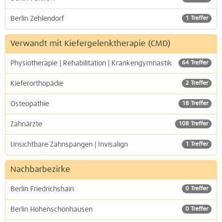
Berlin Zehlendorf
1 Treffer
Verwandt mit Kiefergelenktherapie (CMD)
Physiotherapie | Rehabilitation | Krankengymnastik
64 Treffer
Kieferorthopädie
2 Treffer
Osteopathie
18 Treffer
Zahnärzte
108 Treffer
Unsichtbare Zahnspangen | Invisalign
1 Treffer
Nachbarbezirke
Berlin Friedrichshain
0 Treffer
Berlin Hohenschönhausen
0 Treffer