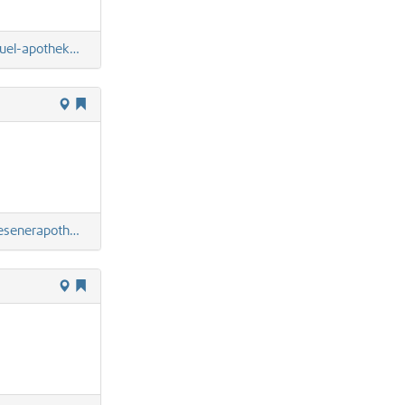
otheke-berlin.de
nerapotheke.de