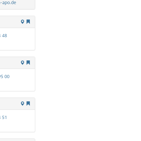
n-apo.de
4 48
95 00
4 51