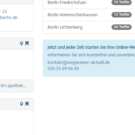
Berlin Friedrichshain
19 Treffer
2 23
Berlin Hohenschönhausen
12 Treffer
bachs.de
Berlin Lichtenberg
26 Treffer
Berlin Mitte
29 Treffer
Jetzt und jeder Zeit starten Sie Ihre Online-W
Berlin Pankow
18 Treffer
Informieren Sie sich kostenfrei und unverbind
kontakt@wegweiser-aktuell.de
Berlin Wedding
1 Treffer
030 53 69 66 85
Berlin Weißensee
15 Treffer
t-apotheke.de