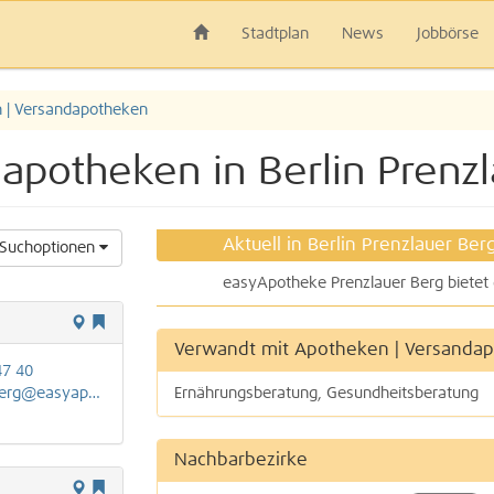
Stadtplan
News
Jobbörse
 | Versandapotheken
apotheken in Berlin Prenz
Aktuell in Berlin Prenzlauer Ber
Suchoptionen
Verwandt mit Apotheken | Versanda
47 40
easyapotheken.de
Ernährungsberatung, Gesundheitsberatung
Nachbarbezirke