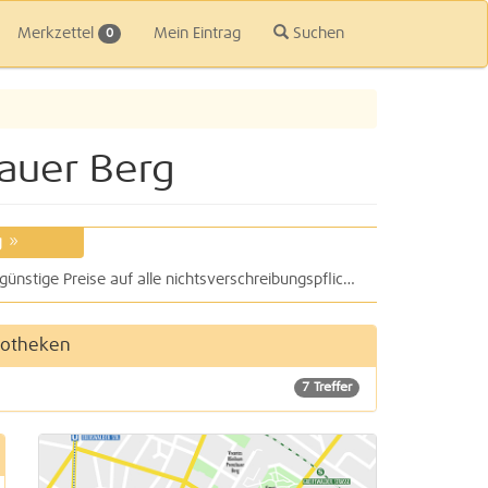
Merkzettel
Mein Eintrag
Suchen
0
lauer Berg
g
»
easyApotheke Prenzlauer Berg bietet günstige Preise auf alle nichtsverschreibungspflichtigen Medikamente sowie im Bereich Kosmetik und Nahrungsergänzungsmittel
potheken
7 Treffer