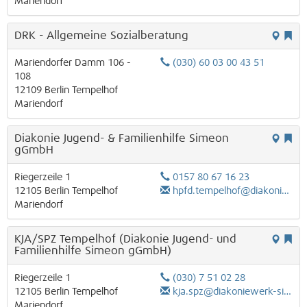
Mariendorf
DRK - Allgemeine Sozialberatung
Mariendorfer Damm 106 -
(030) 60 03 00 43 51
108
12109
Berlin
Tempelhof
Mariendorf
Diakonie Jugend- & Familienhilfe Simeon
gGmbH
Riegerzeile 1
0157 80 67 16 23
12105
Berlin
Tempelhof
hpfd.tempelhof@diakoniewerk-simeon.de
Mariendorf
KJA/SPZ Tempelhof (Diakonie Jugend- und
Familienhilfe Simeon gGmbH)
Riegerzeile 1
(030) 7 51 02 28
12105
Berlin
Tempelhof
kja.spz@diakoniewerk-simeon.de
Mariendorf