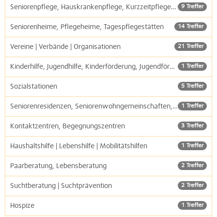
Seniorenpflege, Hauskrankenpflege, Kurzzeitpflege, Pflegedienste
9 Treffer
Seniorenheime, Pflegeheime, Tagespflegestätten
14 Treffer
Vereine | Verbände | Organisationen
21 Treffer
Kinderhilfe, Jugendhilfe, Kinderförderung, Jugendförderung
1 Treffer
Sozialstationen
5 Treffer
Seniorenresidenzen, Seniorenwohngemeinschaften, Senioren Servicewohnen
1 Treffer
Kontaktzentren, Begegnungszentren
3 Treffer
Haushaltshilfe | Lebenshilfe | Mobilitätshilfen
1 Treffer
Paarberatung, Lebensberatung
2 Treffer
Suchtberatung | Suchtprävention
2 Treffer
Hospize
1 Treffer