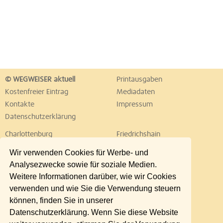
© WEGWEISER aktuell
Printausgaben
Kostenfreier Eintrag
Mediadaten
Kontakte
Impressum
Datenschutzerklärung
Charlottenburg
Friedrichshain
Hellersdorf
Hohenschönhausen
Wir verwenden Cookies für Werbe- und
Köpenick
Kreuzberg
Analysezwecke sowie für soziale Medien.
Lichtenberg
Marzahn
Weitere Informationen darüber, wie wir Cookies
Mitte
Neukölln
verwenden und wie Sie die Verwendung steuern
Pankow
Prenzlauer Berg
können, finden Sie in unserer
Reinickendorf
Schöneberg
Datenschutzerklärung. Wenn Sie diese Website
Spandau
Steglitz