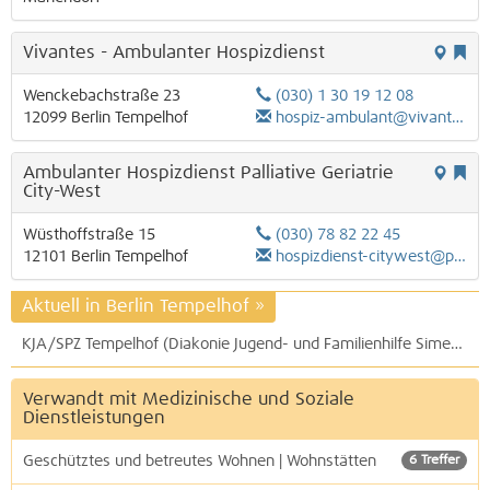
Vivantes - Ambulanter Hospizdienst
Wenckebachstraße 23
(030) 1 30 19 12 08
12099
Berlin
Tempelhof
hospiz-ambulant@vivantes.de
Ambulanter Hospizdienst Palliative Geriatrie
City-West
Wüsthoffstraße 15
(030) 78 82 22 45
12101
Berlin
Tempelhof
hospizdienst-citywest@palliative-geriatrie.de
Aktuell in Berlin Tempelhof
»
KJA/SPZ Tempelhof (Diakonie Jugend- und Familienhilfe Simeon gGmbH)
Verwandt mit Medizinische und Soziale
Dienstleistungen
Geschütztes und betreutes Wohnen | Wohnstätten
6 Treffer